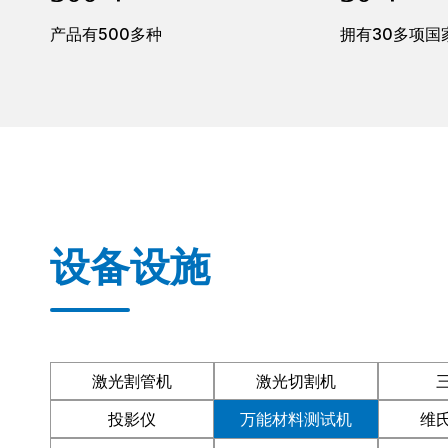
产品有500多种
拥有30多项国
设备设施
激光割管机
激光切割机
投影仪
万能材料测试机
维