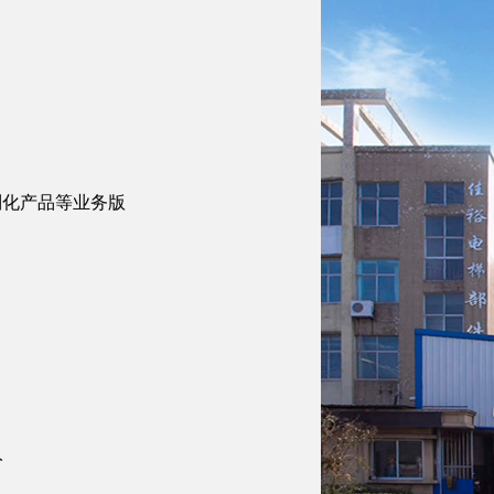
制化产品等业务版
。
人