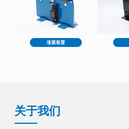
涨紧装置
关于我们