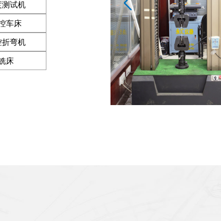
度测试机
控车床
控折弯机
铣床