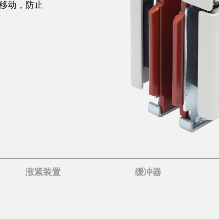
移动，防止
涨紧装置
缓冲器