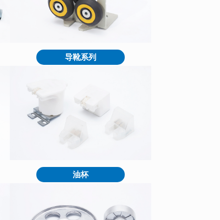
导靴系列
油杯