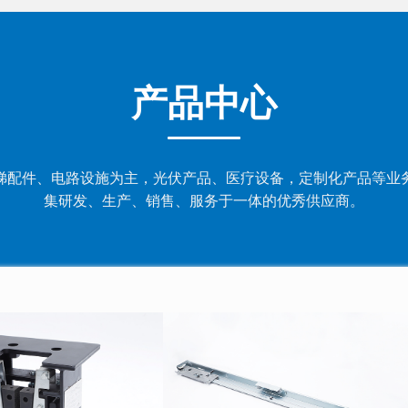
产品中心
梯配件、电路设施为主，光伏产品、医疗设备，定制化产品等业
集研发、生产、销售、服务于一体的优秀供应商。