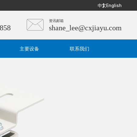
中文
English
资讯邮箱
3858
shane_lee@cxjiayu.com
主要设备
联系我们